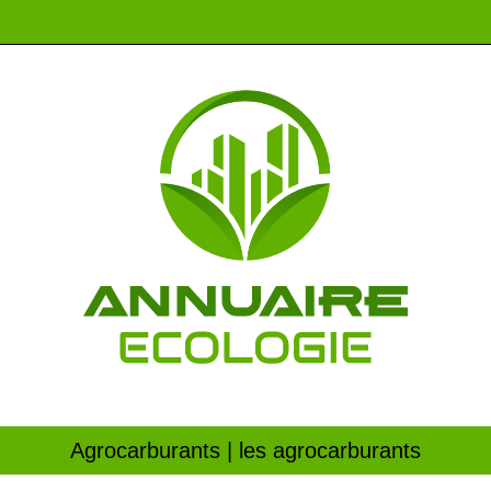
Ag­rocar­bu­rants | les ag­rocar­bu­rants