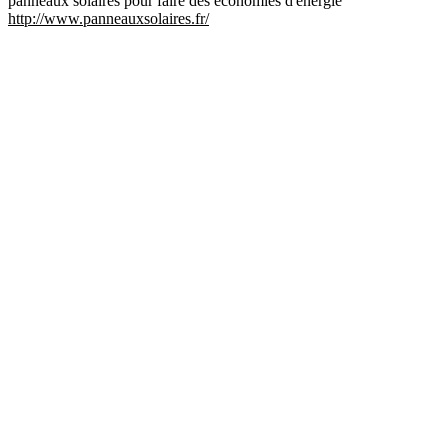
panneaux solaires pour faire des économies d'énergie
http://www.panneauxsolaires.fr/