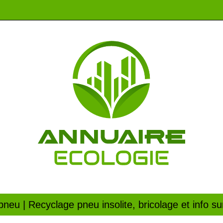
­neu | Recyclage pneu insolite, bricolage et info s